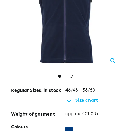
2
Regular Sizes, in stock
46/48 - 58/60
Size chart
Weight of garment
approx. 401.00 g
Colours