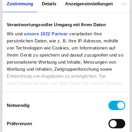
Zustimmung
Details
Anzeigeneinstellungen
Über
available from stock
FABRIC
Verantwortungsvoller Umgang mit Ihren Daten
Wir und
unsere 1022 Partner
verarbeiten Ihre
Fleece
persönlichen Daten, wie z. B. Ihre IP-Adresse, mithilfe
outer fabric 1:
100% polyester
von Technologien wie Cookies, um Informationen auf
outer fabric 2:
100% polyester
Ihrem Gerät zu speichern und darauf zuzugreifen und so
personalisierte Werbung und Inhalte, Messungen von
WEIGHT OF FABRIC
Werbung und Inhalten, Zielgruppenforschung sowie
Entwicklung von Angeboten zu ermöglichen. Sie
approx. 264.00 g
entscheiden darüber, wer Ihre Daten für welche Zwecke
nutzt. Sie können Ihre Einwilligung jederzeit über die
Cookie-Erklärung oder durch Klicken auf das Privacy
Einwilligungsauswahl
Trigger Symbol ändern oder widerrufen
Notwendig
RELATED PRODUCTS
Wenn Sie es erlauben, würden wir auch gerne:
Präferenzen
Informationen über Ihre geografische Lage