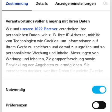
AVAILABILITY
Zustimmung
Details
Anzeigeneinstellungen
Über
available from stock
Verantwortungsvoller Umgang mit Ihren Daten
FABRIC
Wir und
unsere 1022 Partner
verarbeiten Ihre
persönlichen Daten, wie z. B. Ihre IP-Adresse, mithilfe
Fleece
von Technologien wie Cookies, um Informationen auf
outer fabric 1:
100% polyester
Ihrem Gerät zu speichern und darauf zuzugreifen und so
personalisierte Werbung und Inhalte, Messungen von
WEIGHT OF FABRIC
Werbung und Inhalten, Zielgruppenforschung sowie
Entwicklung von Angeboten zu ermöglichen. Sie
approx. 164.00 g
entscheiden darüber, wer Ihre Daten für welche Zwecke
nutzt. Sie können Ihre Einwilligung jederzeit über die
Cookie-Erklärung oder durch Klicken auf das Privacy
Einwilligungsauswahl
Trigger Symbol ändern oder widerrufen
Notwendig
RELATED PRODUCTS
Wenn Sie es erlauben, würden wir auch gerne:
Präferenzen
Informationen über Ihre geografische Lage