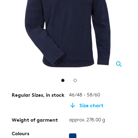
2
Regular Sizes, in stock
46/48 - 58/60
Size chart
Weight of garment
approx. 278.00 g
Colours