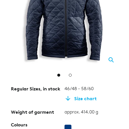
2
Regular Sizes, in stock
46/48 - 58/60
Size chart
Weight of garment
approx. 414.00 g
Colours