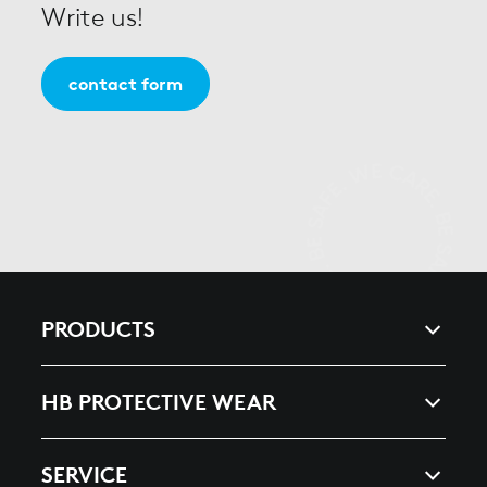
Write us!
contact form
PRODUCTS
ARC & ENERGY
HB PROTECTIVE WEAR
HEAT, SPLASHES & WELDING
COMPANY
SERVICE
ESD ELECTROSTATIC DISCHARGE