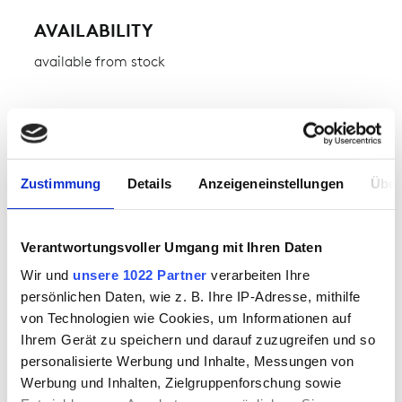
AVAILABILITY
available from stock
FABRIC
Composite quilting 245 g/qm
outer fabric 1:
100% polyamide
Zustimmung
Details
Anzeigeneinstellungen
Über
outer fabric 2:
100% polyester
Verantwortungsvoller Umgang mit Ihren Daten
WEIGHT OF FABRIC
Wir und
unsere 1022 Partner
verarbeiten Ihre
approx. 245.00 g
persönlichen Daten, wie z. B. Ihre IP-Adresse, mithilfe
von Technologien wie Cookies, um Informationen auf
Ihrem Gerät zu speichern und darauf zuzugreifen und so
personalisierte Werbung und Inhalte, Messungen von
Werbung und Inhalten, Zielgruppenforschung sowie
SPECIAL FEATURES