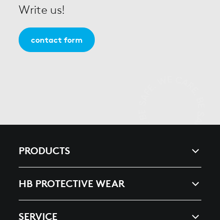
Write us!
contact form
PRODUCTS
ARC & ENERGY
HB PROTECTIVE WEAR
HEAT, SPLASHES & WELDING
COMPANY
SERVICE
ESD ELECTROSTATIC DISCHARGE