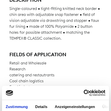
Single-coloured • tight-fitting knitted neck border •
chin area with adjustable snap fastener • field of
vision adjustable via drawstring and stopper • faux
fur lining • made of 100% Polyamide • 2 button
holes for possible attachment • matching the
TEMPEX® CLASSIC collection.
FIELDS OF APPLICATION
Retail and Wholesale
Research
catering and restautrants
Cool chain logistics
Food industry
Logisctics centres
Pharmaceutical industry
Zustimmung
Details
Anzeigeneinstellungen
Über