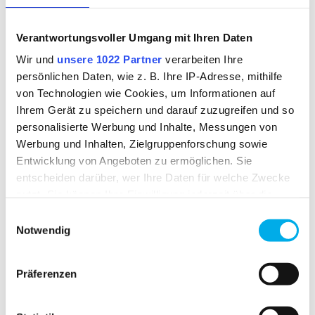
AVAILABILITY
available from stock
Verantwortungsvoller Umgang mit Ihren Daten
Wir und
unsere 1022 Partner
verarbeiten Ihre
persönlichen Daten, wie z. B. Ihre IP-Adresse, mithilfe
FABRIC
von Technologien wie Cookies, um Informationen auf
Polyamid Cross twill
Ihrem Gerät zu speichern und darauf zuzugreifen und so
outer fabric 1:
100% polyamide
personalisierte Werbung und Inhalte, Messungen von
acrylic fur lining 1:
100% polyester
Werbung und Inhalten, Zielgruppenforschung sowie
Entwicklung von Angeboten zu ermöglichen. Sie
entscheiden darüber, wer Ihre Daten für welche Zwecke
nutzt. Sie können Ihre Einwilligung jederzeit über die
Cookie-Erklärung oder durch Klicken auf das Privacy
Einwilligungsauswahl
Trigger Symbol ändern oder widerrufen
RELATED PRODUCTS
Notwendig
Wenn Sie es erlauben, würden wir auch gerne:
Präferenzen
Informationen über Ihre geografische Lage
erfassen, welche bis auf einige Meter genau sein