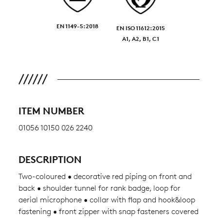
EN 1149-5:2018
EN ISO 11612:2015
A1, A2, B1, C1
ITEM NUMBER
01056 10150 026 2240
DESCRIPTION
Two-coloured • decorative red piping on front and
back • shoulder tunnel for rank badge, loop for
aerial microphone • collar with flap and hook&loop
fastening • front zipper with snap fasteners covered