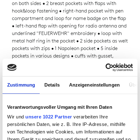
on both sides • 2 breast pockets with flaps with
hook&loop fastening • right-hand pocket with pen
compartment and loop for name badge on the flap
• left-hand flap with opening for radio antenna and
underlined "FEUERWEHR" embroidery • loop with
metal half ring in the pocket • 2 side pockets as welt
pockets with zips • 1 Napoleon pocket • 5 inside
pockets in various designs • cuffs with gusset,
adjustable via covered snap fastener • hem
elasticated on the side • back with "Feuerwehr"
patch • flame-retardant cotton lining.
Zustimmung
Details
Anzeigeneinstellungen
Über
FIELDS OF APPLICATION
Verantwortungsvoller Umgang mit Ihren Daten
Fire brigades
Wir und
unsere 1022 Partner
verarbeiten Ihre
Station Uniform for Firefighters
persönlichen Daten, wie z. B. Ihre IP-Adresse, mithilfe
von Technologien wie Cookies, um Informationen auf
AVAILABILITY
Ihrem Gerät zu speichern und darauf zuzugreifen und so