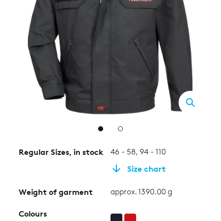
2
Regular Sizes, in stock
46 - 58, 94 - 110
Size chart
Weight of garment
approx. 1390.00 g
Colours