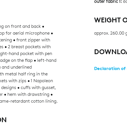
outer fabric 1:
60
WEIGHT O
ng on front and back •
oop for aerial microphone •
approx. 260.00 
tening • front zipper with
es • 2 breast pockets with
DOWNLO
right-hand pocket with pen
dge on the flap • left-hand
a and underlined
Declaration of
 metal half ring in the
kets with zips • 1 Napoleon
 designs • cuffs with gusset,
er • hem with drawstring •
me-retardant cotton lining.
ON