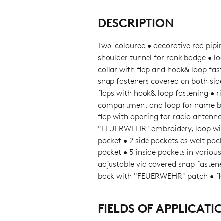
DESCRIPTION
Two-coloured • decorative red pipi
shoulder tunnel for rank badge • l
collar with flap and hook& loop fas
snap fasteners covered on both sid
flaps with hook& loop fastening • 
compartment and loop for name ba
flap with opening for radio antenn
"FEUERWEHR" embroidery, loop with
pocket • 2 side pockets as welt poc
pocket • 5 inside pockets in various
adjustable via covered snap fasten
back with "FEUERWEHR" patch • fla
FIELDS OF APPLICATI