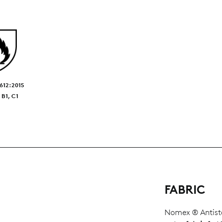
1612:2015
 B1, C1
FABRIC
Nomex ® Antist