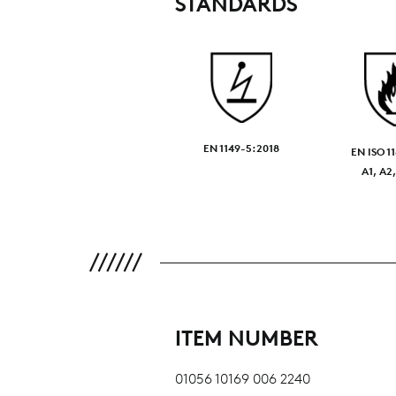
STANDARDS
EN 1149-5:2018
EN ISO 1
A1, A2,
ITEM NUMBER
01056 10169 006 2240