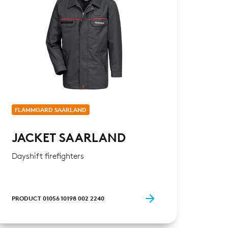
FLAMMGARD SAARLAND
FLA
JACKET SAARLAND
TR
Dayshift firefighters
Daysh
PRODUCT 01056 10198 002 2240
PRODU