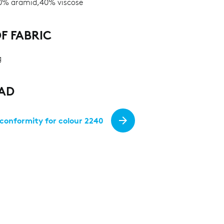
% aramid,40% viscose
F FABRIC
g
AD
 conformity for colour 2240