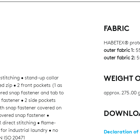
FABRIC
HABETEX® prot
outer fabric 1:
55
outer fabric 2:
5
WEIGHT O
stitching • stand-up collar
d zip • 2 front pockets (1 as
ered snap fastener and tab to
approx. 275.00 
 fastener • 2 side pockets
ith snap fastener covered on
DOWNLO
overed snap fastener •
 direct stitching • flame-
 for industrial laundry • no
Declaration of
EN ISO 20471