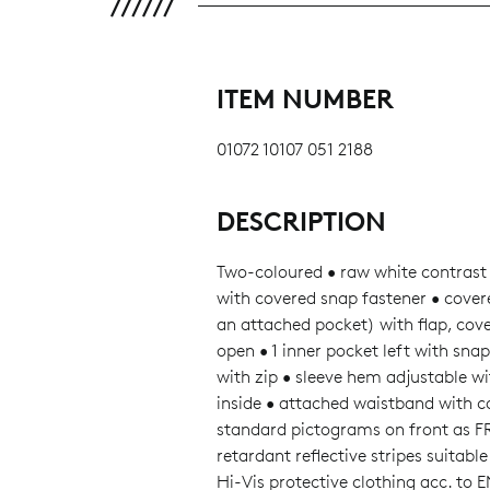
ITEM NUMBER
01072 10107 051 2188
DESCRIPTION
Two-coloured • raw white contrast 
with covered snap fastener • covere
an attached pocket) with flap, cov
open • 1 inner pocket left with snap
with zip • sleeve hem adjustable w
inside • attached waistband with c
standard pictograms on front as FR
retardant reflective stripes suitable
Hi-Vis protective clothing acc. to 