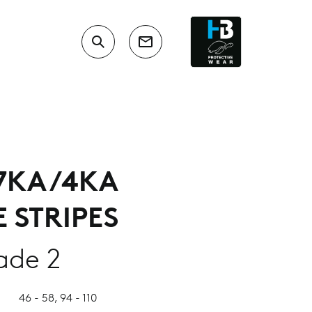
7KA/4KA
 STRIPES
ade 2
46 - 58, 94 - 110