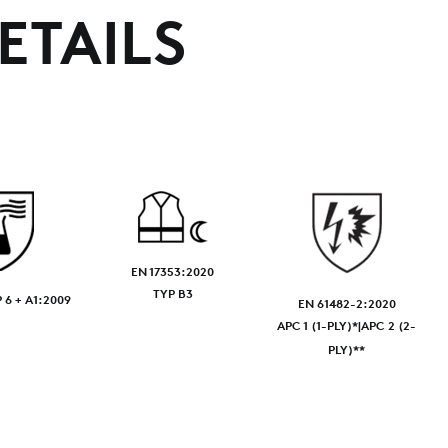
ETAILS
EN 17353:2020
TYP B3
 6 + A1:2009
EN 61482-2:2020
APC 1 (1-PLY)*|APC 2 (2-
PLY)**