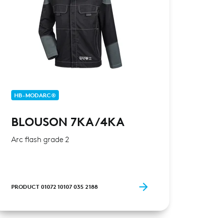
HB-MODARC®
HB-
BLOUSON 7KA/4KA
BL
Arc flash grade 2
Arc f
PRODUCT 01072 10107 035 2188
PRODU