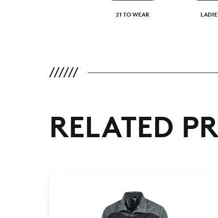
21 TO WEAR
LADIE
RELATED P