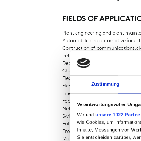
FIELDS OF APPLICATI
Plant engineering and plant maint
Automobile and automotive indust
Contruction of communications,ele
network
Depots
Chemical industry
Electrical trade
Zustimmung
Electrical installation
Energy suppliers (also offshore)
Facility management
Verantwortungsvoller Umgan
Network technology
Wir und
unsere 1022 Partne
Switchgear construction
wie Cookies, um Information
Public utility companies
Inhalte, Messungen von Werb
Provider (gas, electricity, water)
Sie entscheiden darüber, wer
Maintanance of low-voltage netwo