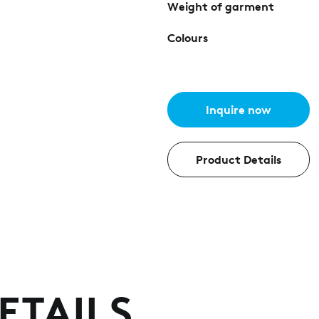
Weight of garment
Colours
Inquire now
Product Details
ETAILS