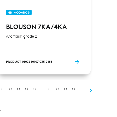
HB-MODARC®
HB-
BLOUSON 7KA/4KA
BL
Arc flash grade 2
Arc f
PRODUCT 01072 10107 035 2188
PRODU
E