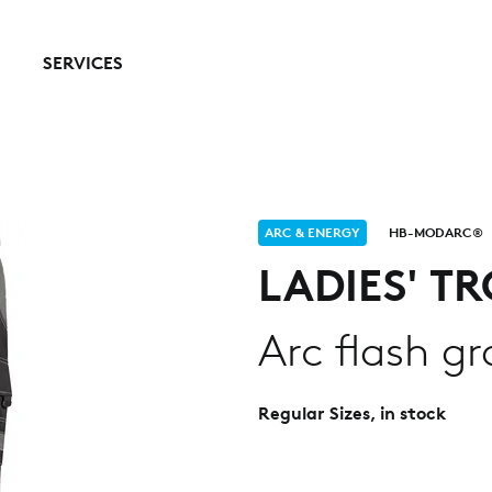
SERVICES
ARC & ENERGY
HB-MODARC®
LADIES' T
Arc flash gr
Regular Sizes, in stock