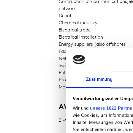
Contruction of communications,ele
network
Depots
Chemical industry
Electrical trade
Electrical installation
Energy suppliers (also offshore)
Facility management
Network technology
Switchgear construction
Public utility companies
Zustimmung
Provider (gas, electricity, water)
Maintanance of low-voltage netwo
Verantwortungsvoller Umgan
AVAILABILITY
Wir und
unsere 1022 Partne
wie Cookies, um Information
21-to-wear
Inhalte, Messungen von Werb
Sie entscheiden darüber, wer