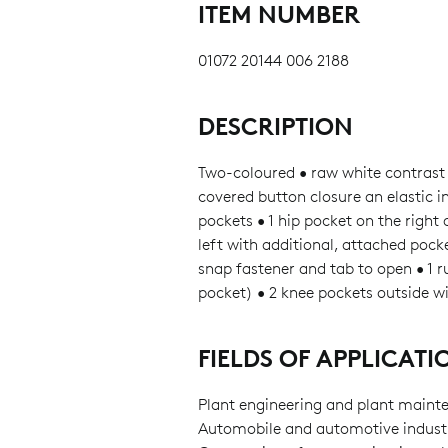
ITEM NUMBER
01072 20144 006 2188
DESCRIPTION
Two-coloured • raw white contrast 
covered button closure an elastic in 
pockets • 1 hip pocket on the right
left with additional, attached pock
snap fastener and tab to open • 1 r
pocket) • 2 knee pockets outside w
FIELDS OF APPLICATI
Plant engineering and plant maint
Automobile and automotive indust