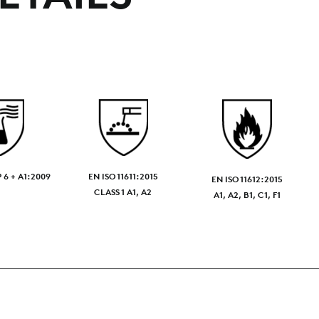
 6 + A1:2009
EN ISO 11611:2015
EN ISO 11612:2015
CLASS 1 A1, A2
A1, A2, B1, C1, F1