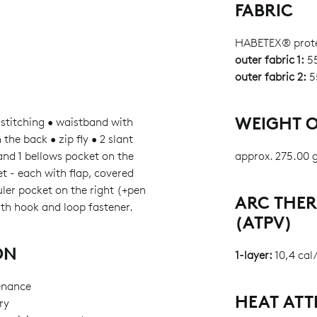
FABRIC
HABETEX® prot
outer fabric 1:
55
outer fabric 2:
5
WEIGHT O
stitching • waistband with
the back • zip fly • 2 slant
 and 1 bellows pocket on the
approx. 275.00 
et - each with flap, covered
uler pocket on the right (+pen
ARC THE
ith hook and loop fastener.
(ATPV)
ON
1-layer:
10,4 cal
enance
HEAT ATT
ry