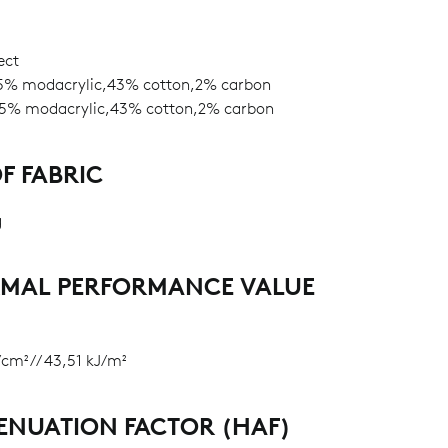
ect
% modacrylic,43% cotton,2% carbon
5% modacrylic,43% cotton,2% carbon
F FABRIC
g
RMAL PERFORMANCE VALUE
/cm² // 43,51 kJ/m²
ENUATION FACTOR (HAF)