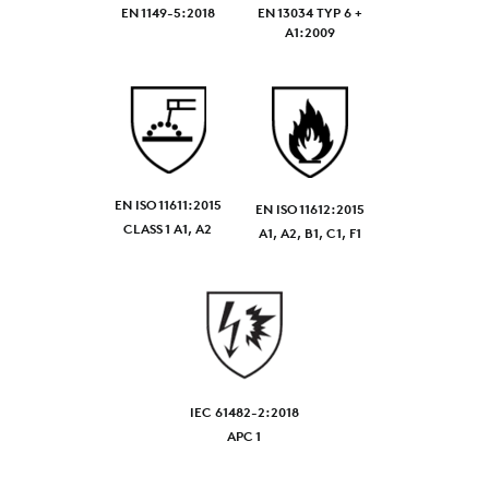
EN 1149-5:2018
EN 13034 TYP 6 +
A1:2009
EN ISO 11611:2015
EN ISO 11612:2015
CLASS 1 A1, A2
A1, A2, B1, C1, F1
IEC 61482-2:2018
APC 1