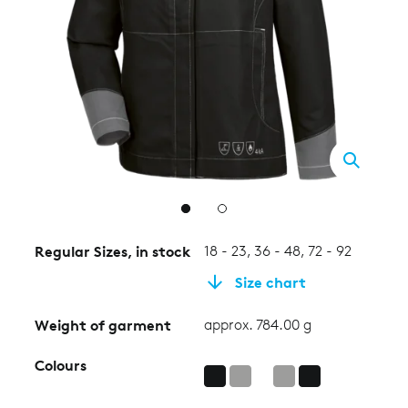
2
Regular Sizes, in stock
18 - 23, 36 - 48, 72 - 92
Size chart
Weight of garment
approx. 784.00 g
Colours