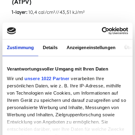
(ATPV)
1-layer:
10,4 cal/cm² // 43,51 kJ/m²
HEAT ATTENUATION FACTOR (HAF)
1-layer:
80,2 %
Zustimmung
Details
Anzeigeneinstellungen
Über
DOWNLOAD
Verantwortungsvoller Umgang mit Ihren Daten
Declaration of conformity for colour
Wir und
unsere 1022 Partner
verarbeiten Ihre
2188
persönlichen Daten, wie z. B. Ihre IP-Adresse, mithilfe
von Technologien wie Cookies, um Informationen auf
Ihrem Gerät zu speichern und darauf zuzugreifen und so
personalisierte Werbung und Inhalte, Messungen von
Werbung und Inhalten, Zielgruppenforschung sowie
SPECIAL FEATURES
Entwicklung von Angeboten zu ermöglichen. Sie
entscheiden darüber, wer Ihre Daten für welche Zwecke