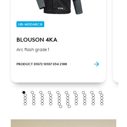
HB-MODARC®
HB
BLOUSON 4KA
BL
Arc flash grade 1
Arc 
PRODUCT 01072 10107 034 2188
PROD