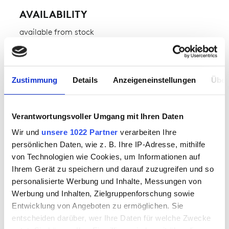
AVAILABILITY
available from stock
FABRIC
Zustimmung
Details
Anzeigeneinstellungen
Über
Fleece POLARIS 240 2Life
outer fabric 1:
100% recycled polyethylene
terephthalate
Verantwortungsvoller Umgang mit Ihren Daten
Wir und
unsere 1022 Partner
verarbeiten Ihre
persönlichen Daten, wie z. B. Ihre IP-Adresse, mithilfe
von Technologien wie Cookies, um Informationen auf
Ihrem Gerät zu speichern und darauf zuzugreifen und so
SPECIAL FEATURES
personalisierte Werbung und Inhalte, Messungen von
Werbung und Inhalten, Zielgruppenforschung sowie
Entwicklung von Angeboten zu ermöglichen. Sie
entscheiden darüber, wer Ihre Daten für welche Zwecke