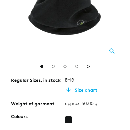
2
3
4
5
Regular Sizes, in stock
EHG
Size chart
Weight of garment
approx. 50.00 g
Colours