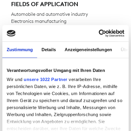
FIELDS OF APPLICATION
Automobile and automotive industry
Electronics manufacturing
Aircraft construction
Mechatronics
Zustimmung
Details
Anzeigeneinstellungen
Über
FABRIC
CONDUCTEX® Pro Knit
Verantwortungsvoller Umgang mit Ihren Daten
outer fabric 1:
48% cotton,48% polyester,4% carbon
Wir und
unsere 1022 Partner
verarbeiten Ihre
persönlichen Daten, wie z. B. Ihre IP-Adresse, mithilfe
WEIGHT OF FABRIC
von Technologien wie Cookies, um Informationen auf
Ihrem Gerät zu speichern und darauf zuzugreifen und so
approx. 170.00 g
personalisierte Werbung und Inhalte, Messungen von
Werbung und Inhalten, Zielgruppenforschung sowie
Entwicklung von Angeboten zu ermöglichen. Sie
entscheiden darüber, wer Ihre Daten für welche Zwecke