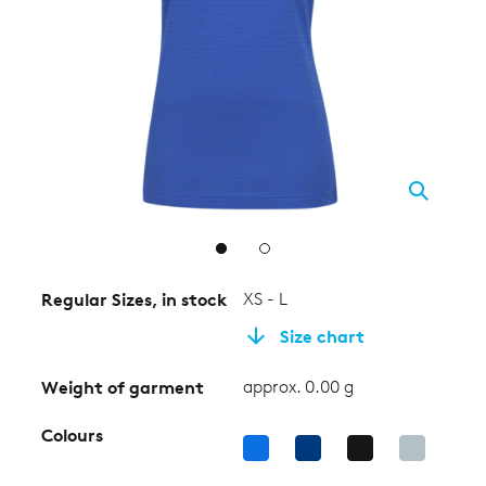
2
Regular Sizes, in stock
XS - L
Size chart
Weight of garment
approx. 0.00 g
Colours