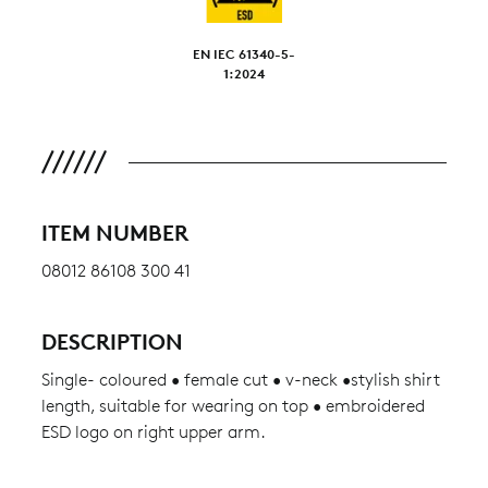
EN IEC 61340-5-
1:2024
ITEM NUMBER
08012 86108 300 41
DESCRIPTION
Single- coloured • female cut • v-neck •stylish shirt
length, suitable for wearing on top • embroidered
ESD logo on right upper arm.