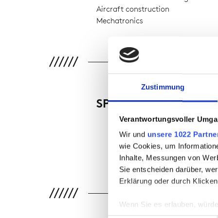
Aircraft construction
Mechatronics
Zustimmung
SPECIAL FEATURES
Verantwortungsvoller Umgan
Wir und
unsere 1022 Partne
ÖKOTEX
wie Cookies, um Information
Inhalte, Messungen von Werb
Sie entscheiden darüber, wer
Erklärung oder durch Klicken
Wenn Sie es erlauben, würde