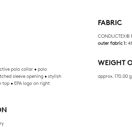
FABRIC
CONDUCTEX® Pr
outer fabric 1:
48
WEIGHT O
tive polo collar • polo
tched sleeve opening • stylish
approx. 170.00 g
n top • EPA logo on right
ON
ry