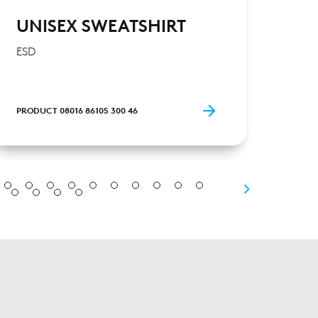
UNISEX SWEATSHIRT
UN
ESD
ESD
PRODUCT 08016 86105 300 46
PRODU