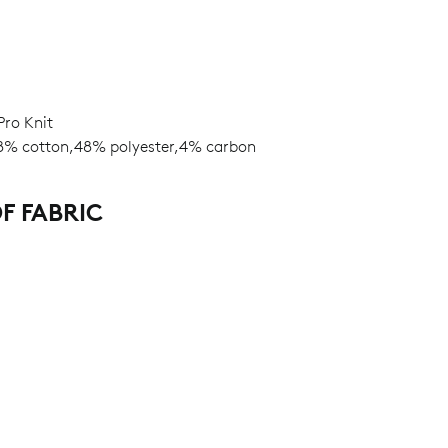
o Knit
% cotton,48% polyester,4% carbon
F FABRIC