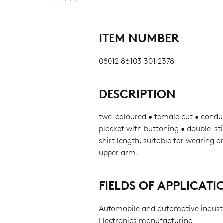
ITEM NUMBER
08012 86103 301 2378
DESCRIPTION
two-coloured • female cut • conduc
placket with buttoning • double-sti
shirt length, suitable for wearing o
upper arm.
FIELDS OF APPLICATI
Automobile and automotive indust
Electronics manufacturing