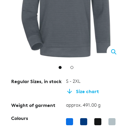
2
Regular Sizes, in stock
S - 2XL
Size chart
Weight of garment
approx. 491.00 g
Colours