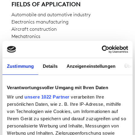
FIELDS OF APPLICATION
Automobile and automotive industry
Electronics manufacturing
Aircraft construction
Mechatronics
AVAILABILITY
Zustimmung
Details
Anzeigeneinstellungen
Über
available from stock
FABRIC
Verantwortungsvoller Umgang mit Ihren Daten
CONDUCTEX® Pro Knit
Wir und
unsere 1022 Partner
verarbeiten Ihre
outer fabric 1:
60% polyester,33% cotton,7% carbon
persönlichen Daten, wie z. B. Ihre IP-Adresse, mithilfe
von Technologien wie Cookies, um Informationen auf
Ihrem Gerät zu speichern und darauf zuzugreifen und so
WEIGHT OF FABRIC
personalisierte Werbung und Inhalte, Messungen von
Werbung und Inhalten, Zielgruppenforschung sowie
approx. 306.00 g