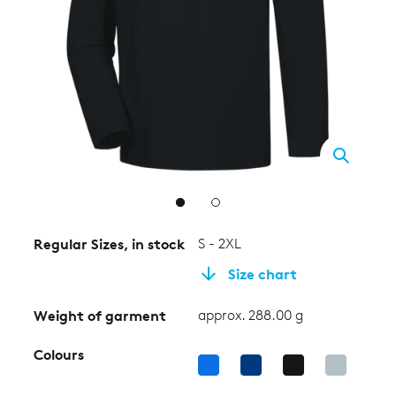
2
Regular Sizes, in stock
S - 2XL
Size chart
Weight of garment
approx. 288.00 g
Colours