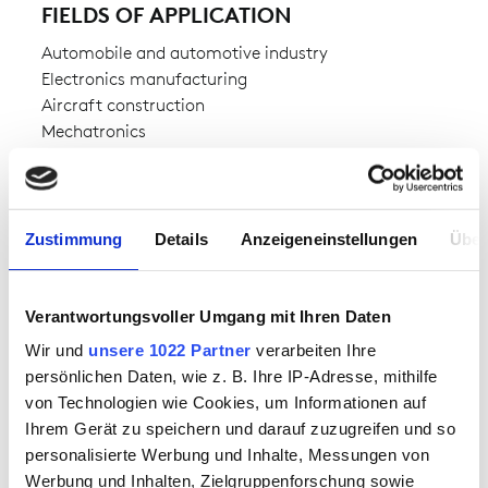
FIELDS OF APPLICATION
Automobile and automotive industry
Electronics manufacturing
Aircraft construction
Mechatronics
AVAILABILITY
Zustimmung
Details
Anzeigeneinstellungen
Über
available from stock
FABRIC
Verantwortungsvoller Umgang mit Ihren Daten
CONDUCTEX® Pro Knit
Wir und
unsere 1022 Partner
verarbeiten Ihre
outer fabric 1:
48% cotton,48% polyester,4% carbon
persönlichen Daten, wie z. B. Ihre IP-Adresse, mithilfe
von Technologien wie Cookies, um Informationen auf
Ihrem Gerät zu speichern und darauf zuzugreifen und so
WEIGHT OF FABRIC
personalisierte Werbung und Inhalte, Messungen von
Werbung und Inhalten, Zielgruppenforschung sowie
approx. 170.00 g